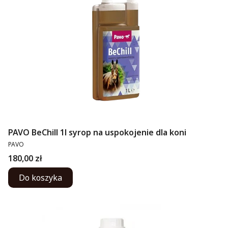
PAVO BeChill 1l syrop na uspokojenie dla koni
PRODUCENT
PAVO
Cena
180,00 zł
Do koszyka