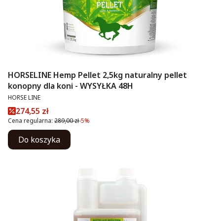
HORSELINE Hemp Pellet 2,5kg naturalny pellet
konopny dla koni - WYSYŁKA 48H
PRODUCENT
HORSE LINE
Cena promocyjna
274,55 zł
Cena regularna:
289,00 zł
-5%
Do koszyka