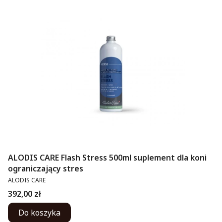
ALODIS CARE Flash Stress 500ml suplement dla koni
ograniczający stres
PRODUCENT
ALODIS CARE
Cena
392,00 zł
Do koszyka