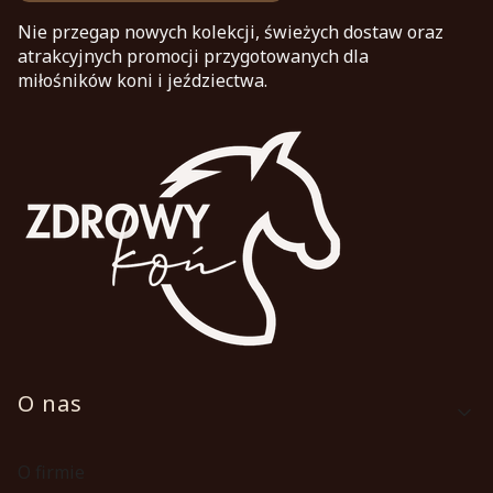
Nie przegap nowych kolekcji, świeżych dostaw oraz
atrakcyjnych promocji przygotowanych dla
miłośników koni i jeździectwa.
Linki w stopce
O nas
O firmie