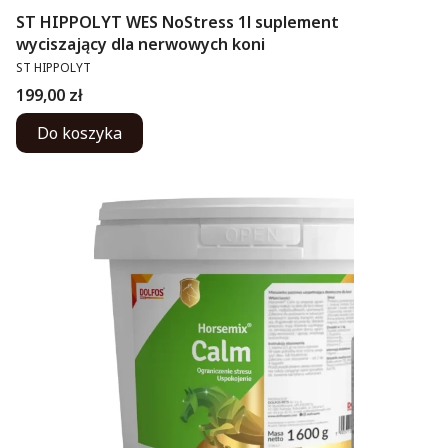
ST HIPPOLYT WES NoStress 1l suplement
wyciszający dla nerwowych koni
PRODUCENT
ST HIPPOLYT
Cena
199,00 zł
Do koszyka