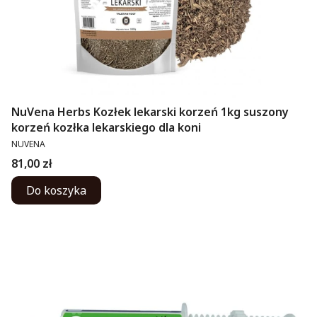
NuVena Herbs Kozłek lekarski korzeń 1kg suszony
korzeń kozłka lekarskiego dla koni
PRODUCENT
NUVENA
Cena
81,00 zł
Do koszyka