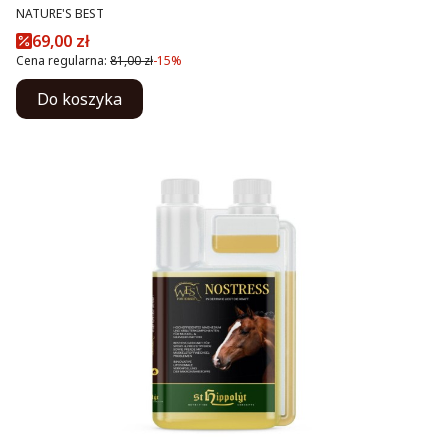
PRODUCENT
NATURE'S BEST
Cena promocyjna
69,00 zł
Cena regularna:
81,00 zł
-15%
Do koszyka