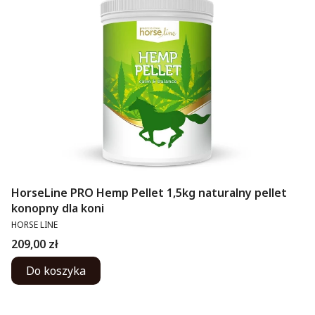
HorseLine PRO Hemp Pellet 1,5kg naturalny pellet
konopny dla koni
PRODUCENT
HORSE LINE
Cena
209,00 zł
Do koszyka