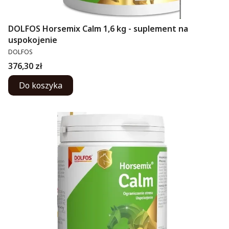
DOLFOS Horsemix Calm 1,6 kg - suplement na
uspokojenie
PRODUCENT
DOLFOS
Cena
376,30 zł
Do koszyka