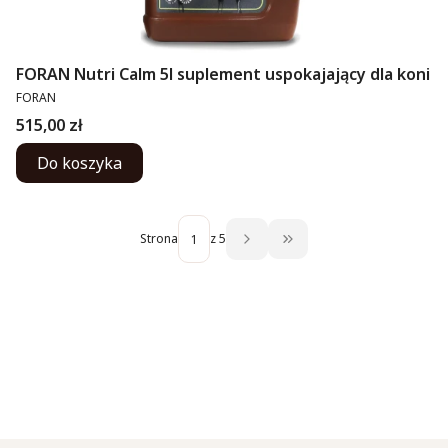
FORAN Nutri Calm 5l suplement uspokajający dla koni
PRODUCENT
FORAN
Cena
515,00 zł
Do koszyka
Strona
z 5
Przejdź do ostatniej str