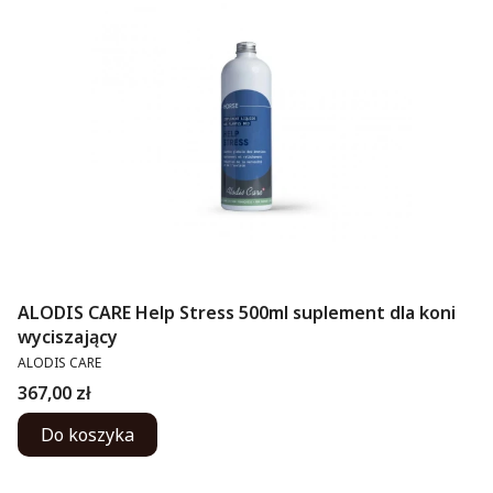
ALODIS CARE Help Stress 500ml suplement dla koni
wyciszający
PRODUCENT
ALODIS CARE
Cena
367,00 zł
Do koszyka