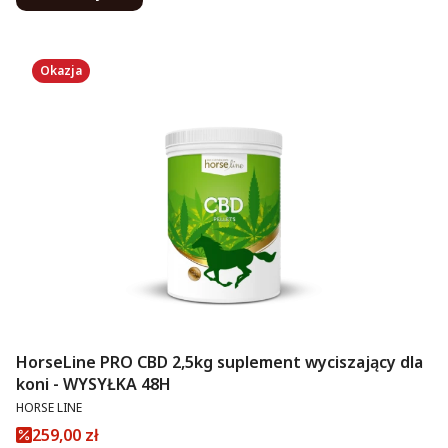
Okazja
HorseLine PRO CBD 2,5kg suplement wyciszający dla
koni - WYSYŁKA 48H
PRODUCENT
HORSE LINE
Cena promocyjna
259,00 zł