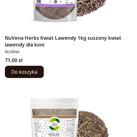
NuVena Herbs Kwiat Lawendy 1kg suszony kwiat
lawendy dla koni
PRODUCENT
NUVENA
Cena
71,00 zł
Do koszyka