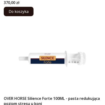
Cena
370,00 zł
Do koszyka
OVER HORSE Silience Forte 100ML - pasta redukująca
poziom stresu u koni