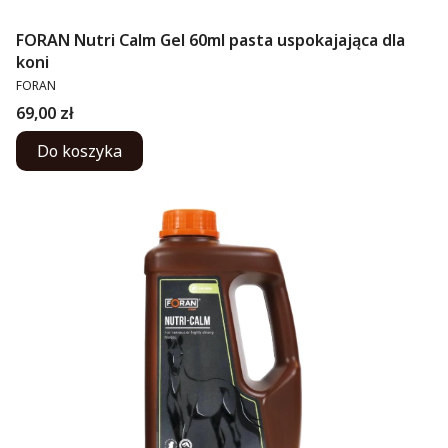
FORAN Nutri Calm Gel 60ml pasta uspokajająca dla
koni
PRODUCENT
FORAN
Cena
69,00 zł
Do koszyka