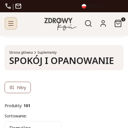
call
mail
|
POLSKI
ZŁ
Otwórz wyszukiw
Produk
Szukaj
Zaloguj się
Kosz
Strona główna
Suplementy
SPOKÓJ I OPANOWANIE
Filtry
Produkty:
101
Lista produktów
Sortowanie: