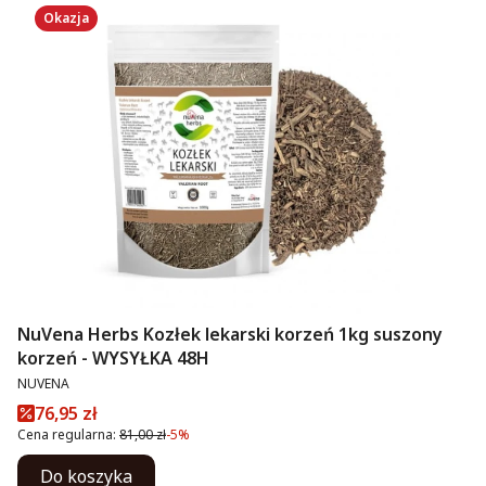
Okazja
NuVena Herbs Kozłek lekarski korzeń 1kg suszony
korzeń - WYSYŁKA 48H
PRODUCENT
NUVENA
Cena promocyjna
76,95 zł
Cena regularna:
81,00 zł
-5%
Do koszyka