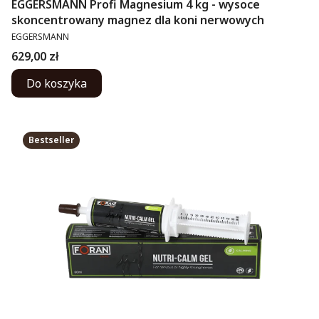
EGGERSMANN Profi Magnesium 4 kg - wysoce
skoncentrowany magnez dla koni nerwowych
PRODUCENT
EGGERSMANN
Cena
629,00 zł
Do koszyka
Bestseller