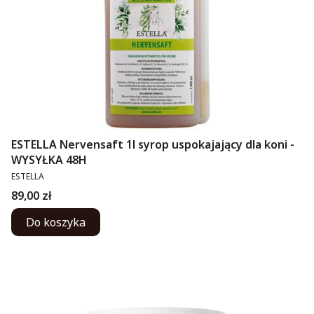
ESTELLA Nervensaft 1l syrop uspokajający dla koni -
WYSYŁKA 48H
PRODUCENT
ESTELLA
Cena
89,00 zł
Do koszyka