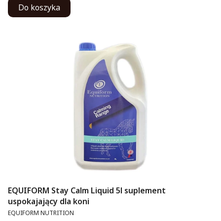
Do koszyka
EQUIFORM Stay Calm Liquid 5l suplement
uspokajający dla koni
PRODUCENT
EQUIFORM NUTRITION