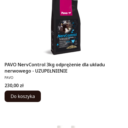
PAVO NervControl 3kg odprężenie dla układu
nerwowego - UZUPEŁNIENIE
PRODUCENT
PAVO
Cena
230,00 zł
Do koszyka