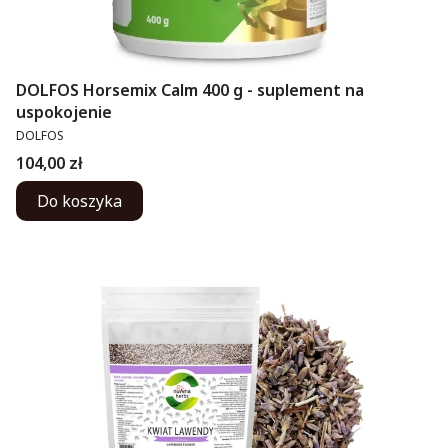
DOLFOS Horsemix Calm 400 g - suplement na
uspokojenie
PRODUCENT
DOLFOS
Cena
104,00 zł
Do koszyka