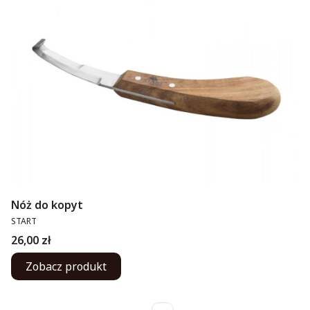
Nóż do kopyt
PRODUCENT
START
Cena
26,00 zł
Zobacz produkt