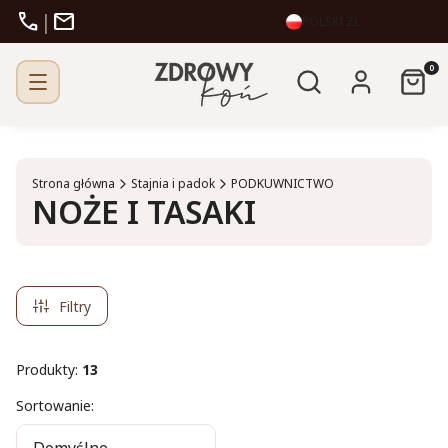
call
mail
|
POLSKI
ZŁ
Otwórz wyszukiw
Produk
Szukaj
Zaloguj się
Kosz
Strona główna
Stajnia i padok
PODKUWNICTWO
NOŻE I TASAKI
Filtry
Produkty:
13
Lista produktów
Sortowanie: