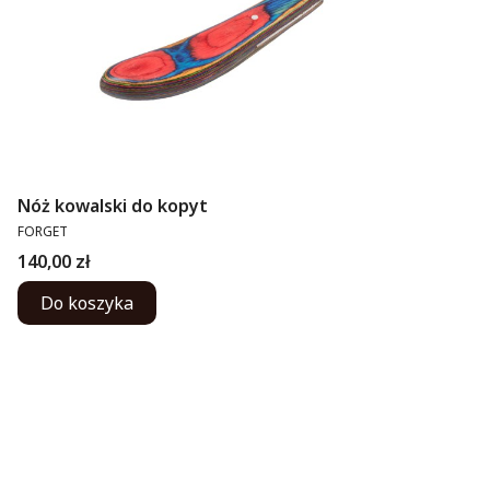
Nóż kowalski do kopyt
PRODUCENT
FORGET
Cena
140,00 zł
Do koszyka