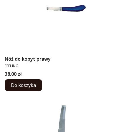
Nóż do kopyt prawy
PRODUCENT
FEELING
Cena
38,00 zł
Do koszyka