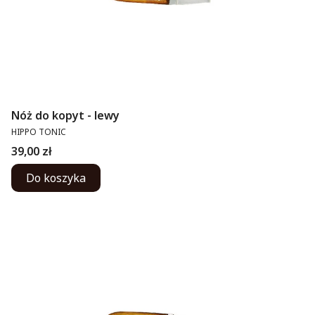
Nóż do kopyt - lewy
PRODUCENT
HIPPO TONIC
Cena
39,00 zł
Do koszyka