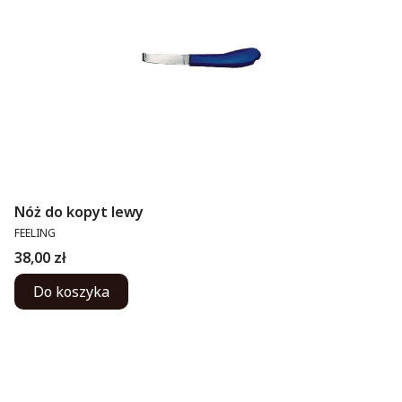
Nóż do kopyt lewy
PRODUCENT
FEELING
Cena
38,00 zł
Do koszyka