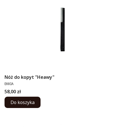
Nóż do kopyt "Heawy"
PRODUCENT
EKKIA
Cena
58,00 zł
Do koszyka