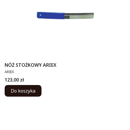
NÓŻ STOŻKOWY ARIEX
PRODUCENT
ARIEX
Cena
123,00 zł
Do koszyka