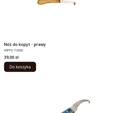
Nóż do kopyt - prawy
PRODUCENT
HIPPO TONIC
Cena
39,00 zł
Do koszyka