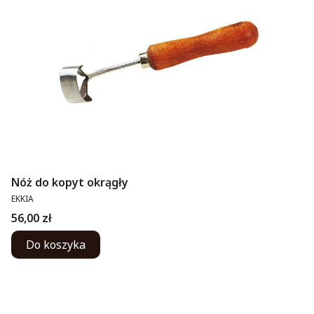
Nóż do kopyt okrągły
PRODUCENT
EKKIA
Cena
56,00 zł
Do koszyka