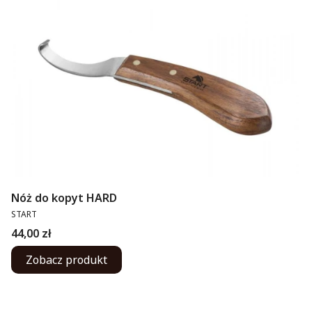
Nóż do kopyt HARD
PRODUCENT
START
Cena
44,00 zł
Zobacz produkt