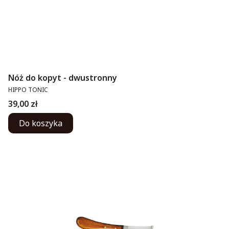
Nóż do kopyt - dwustronny
PRODUCENT
HIPPO TONIC
Cena
39,00 zł
Do koszyka