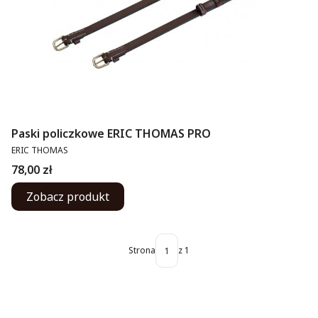
Paski policzkowe ERIC THOMAS PRO
PRODUCENT
ERIC THOMAS
Cena
78,00 zł
Zobacz produkt
Strona
z 1