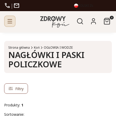
call
mail
|
POLSKI
ZŁ
Otwórz wyszukiw
Produk
Szukaj
Zaloguj się
Kosz
Strona główna
Koń
OGŁOWIA I WODZE
NAGŁÓWKI I PASKI
POLICZKOWE
Filtry
Produkty:
1
Lista produktów
Sortowanie: