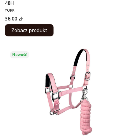
48H
PRODUCENT
YORK
Cena
36,00 zł
Zobacz produkt
Nowość