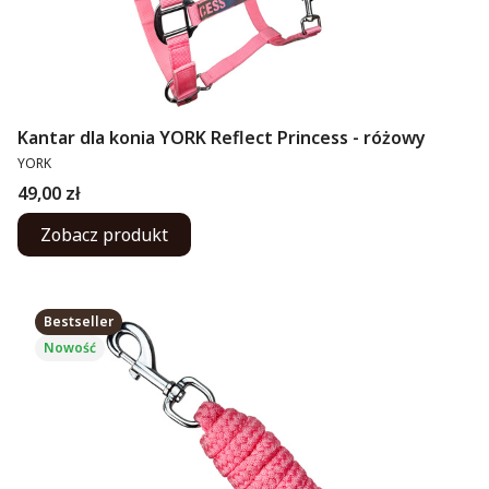
Kantar dla konia YORK Reflect Princess - różowy
PRODUCENT
YORK
Cena
49,00 zł
Zobacz produkt
Bestseller
Nowość