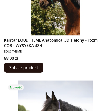
Kantar EQUITHEME Anatomical 3D zielony - rozm.
COB - WYSYŁKA 48H
PRODUCENT
EQUI THEME
Cena
88,00 zł
Zobacz produkt
Nowość