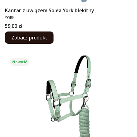
Kantar z uwiązem Solea York błękitny
PRODUCENT
YORK
Cena
59,00 zł
Zobacz produkt
Nowość