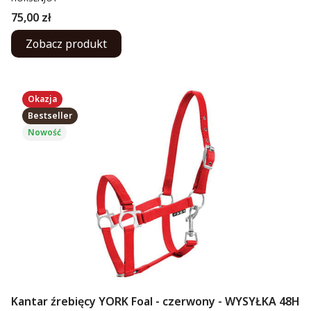
Cena
75,00 zł
Zobacz produkt
Okazja
Bestseller
Nowość
Kantar źrebięcy YORK Foal - czerwony - WYSYŁKA 48H