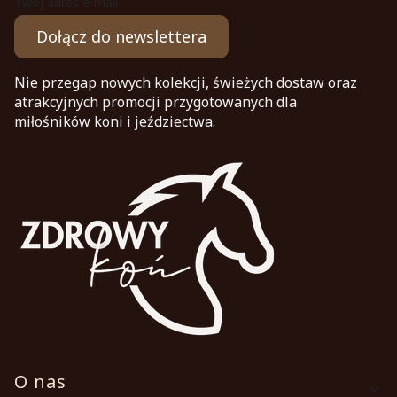
Twój adres e-mail
Dołącz do newslettera
Nie przegap nowych kolekcji, świeżych dostaw oraz
atrakcyjnych promocji przygotowanych dla
miłośników koni i jeździectwa.
Linki w stopce
O nas