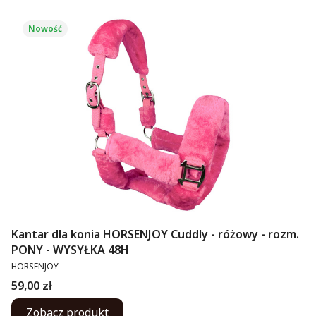
Nowość
Kantar dla konia HORSENJOY Cuddly - różowy - rozm.
PONY - WYSYŁKA 48H
PRODUCENT
HORSENJOY
Cena
59,00 zł
Zobacz produkt