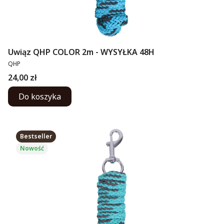
Uwiąz QHP COLOR 2m - WYSYŁKA 48H
PRODUCENT
QHP
Cena
24,00 zł
Do koszyka
Bestseller
Nowość