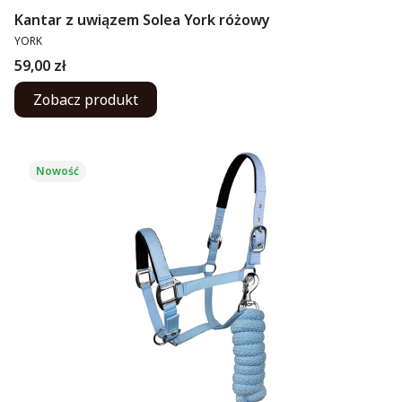
Kantar z uwiązem Solea York różowy
PRODUCENT
YORK
Cena
59,00 zł
Zobacz produkt
Nowość