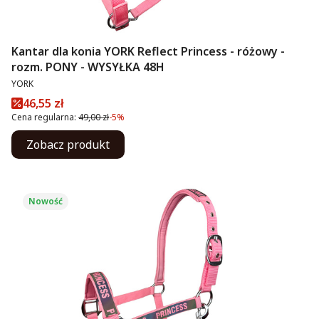
Kantar dla konia YORK Reflect Princess - różowy -
rozm. PONY - WYSYŁKA 48H
PRODUCENT
YORK
Cena promocyjna
46,55 zł
Cena regularna:
49,00 zł
-5%
Zobacz produkt
Nowość