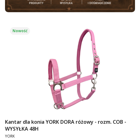
Nowość
Kantar dla konia YORK DORA różowy - rozm. COB -
WYSYŁKA 48H
PRODUCENT
YORK