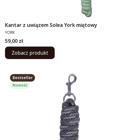
Kantar z uwiązem Solea York miętowy
PRODUCENT
YORK
Cena
59,00 zł
Zobacz produkt
Bestseller
Nowość