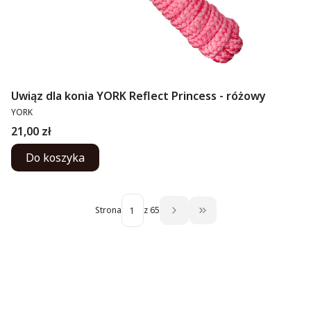
Uwiąz dla konia YORK Reflect Princess - różowy
PRODUCENT
YORK
Cena
21,00 zł
Do koszyka
Strona
z 65
Przejdź do ostatniej st