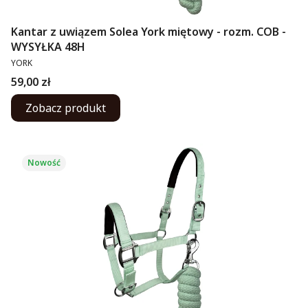
Kantar z uwiązem Solea York miętowy - rozm. COB -
WYSYŁKA 48H
PRODUCENT
YORK
Cena
59,00 zł
Zobacz produkt
Nowość