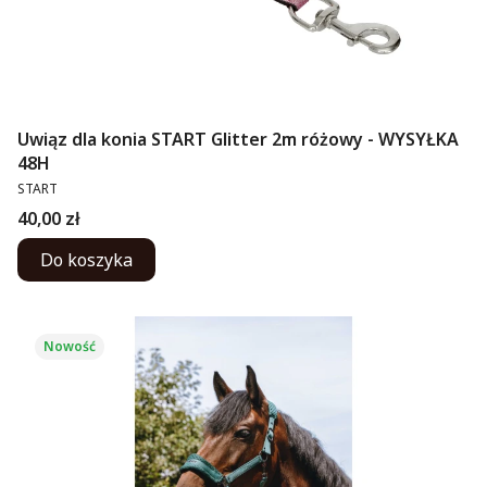
Uwiąz dla konia START Glitter 2m różowy - WYSYŁKA
48H
PRODUCENT
START
Cena
40,00 zł
Do koszyka
Nowość