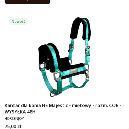
Nowość
Kantar dla konia HE Majestic - miętowy - rozm. COB -
WYSYŁKA 48H
PRODUCENT
HORSENJOY
Cena
75,00 zł