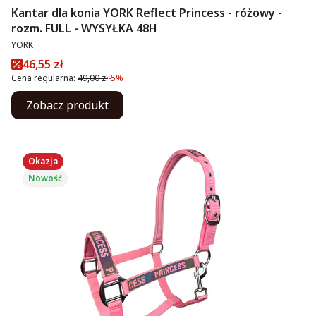
Kantar dla konia YORK Reflect Princess - różowy -
rozm. FULL - WYSYŁKA 48H
PRODUCENT
YORK
Cena promocyjna
46,55 zł
Cena regularna:
49,00 zł
-5%
Zobacz produkt
Okazja
Nowość