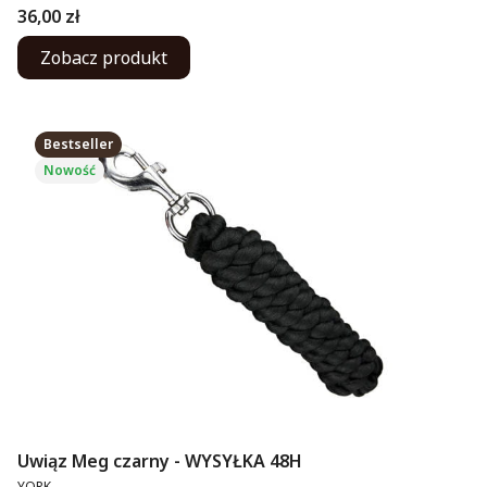
Cena
36,00 zł
Zobacz produkt
Bestseller
Nowość
Uwiąz Meg czarny - WYSYŁKA 48H
PRODUCENT
YORK