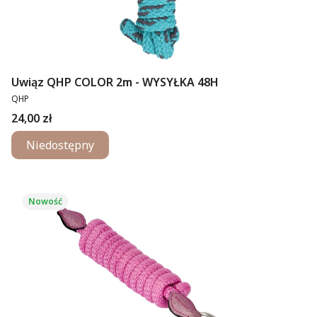
Uwiąz QHP COLOR 2m - WYSYŁKA 48H
PRODUCENT
QHP
Cena
24,00 zł
Niedostępny
Nowość