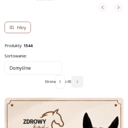
Filtry
Produkty:
1544
Lista produktów
Sortowanie:
Domyślne
Strona
z 65
Następne produkty