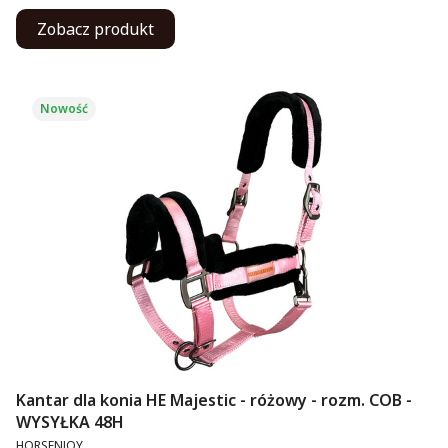
Zobacz produkt
Nowość
Kantar dla konia HE Majestic - różowy - rozm. COB -
WYSYŁKA 48H
PRODUCENT
HORSENJOY