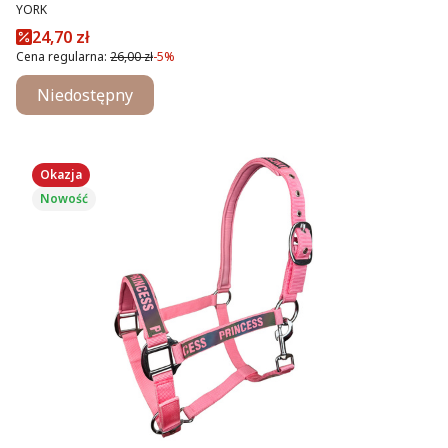
PRODUCENT
YORK
Cena promocyjna
24,70 zł
Cena regularna:
26,00 zł
-5%
Niedostępny
Okazja
Nowość