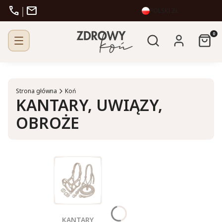
call
mail
|
POLSKI
ZŁ
Otwórz wyszukiw
Produk
Szukaj
Zaloguj się
Kosz
Strona główna
Koń
KANTARY, UWIĄZY,
OBROŻE
KANTARY