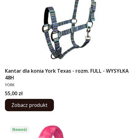
Kantar dla konia York Texas - rozm. FULL - WYSYŁKA
48H
PRODUCENT
YORK
Cena
55,00 zł
Zobacz produkt
Nowość