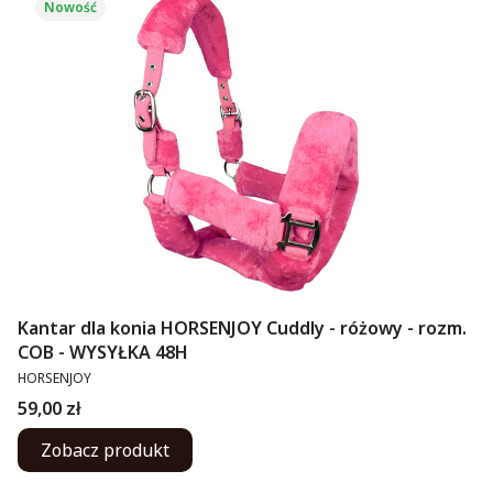
Nowość
Kantar dla konia HORSENJOY Cuddly - różowy - rozm.
COB - WYSYŁKA 48H
PRODUCENT
HORSENJOY
Cena
59,00 zł
Zobacz produkt