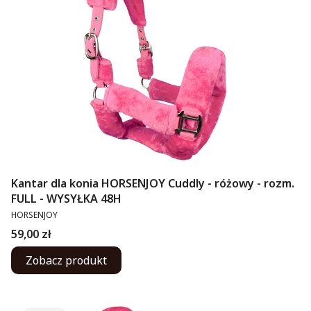
Kantar dla konia HORSENJOY Cuddly - różowy - rozm.
FULL - WYSYŁKA 48H
PRODUCENT
HORSENJOY
Cena
59,00 zł
Zobacz produkt