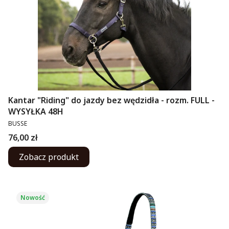
Kantar "Riding" do jazdy bez wędzidła - rozm. FULL -
WYSYŁKA 48H
PRODUCENT
BUSSE
Cena
76,00 zł
Zobacz produkt
Nowość