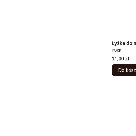
Łyżka do 
PRODUCENT
YORK
Cena
11,00 zł
Do kos