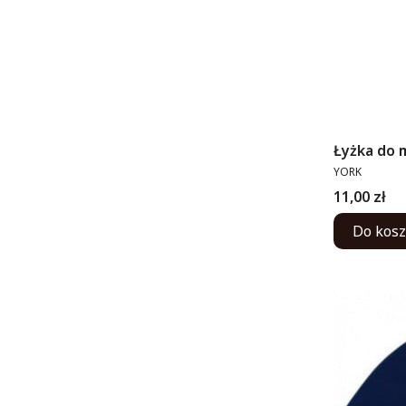
Łyżka do 
PRODUCENT
YORK
Cena
11,00 zł
Do kos