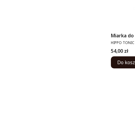
Miarka do 
PRODUCENT
HIPPO TONIC
Cena
54,00 zł
Do kos