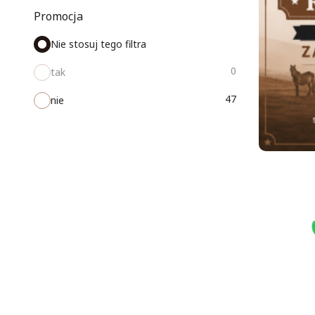
Promocja
Nie stosuj tego filtra
0
tak
47
nie