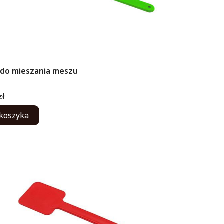
 do mieszania meszu
ENT
zł
koszyka