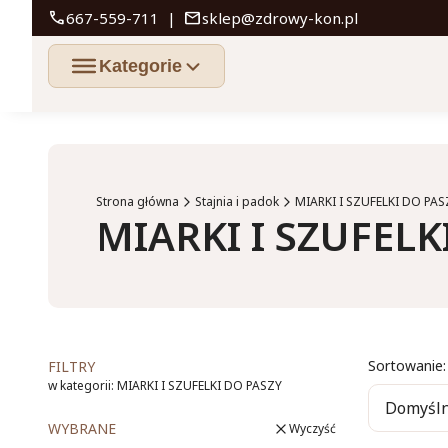
call
mail
667-559-711
|
sklep@zdrowy-kon.pl
Strona główna
Stajnia i padok
MIARKI I SZUFELKI DO PAS
MIARKI I SZUFELK
List
Sortowanie:
FILTRY
w kategorii: MIARKI I SZUFELKI DO PASZY
Domyśl
WYBRANE
Wyczyść