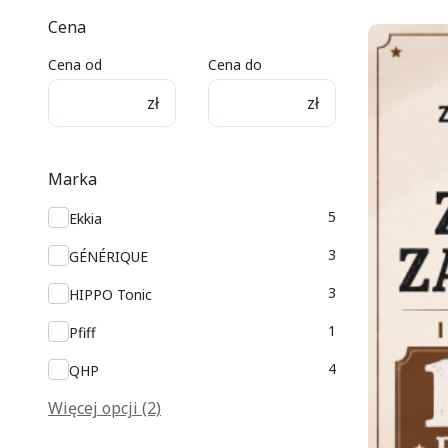
Cena
Cena od
Cena do
zł
zł
Marka
Marka
5
Ekkia
3
GÉNÉRIQUE
3
HIPPO Tonic
1
Pfiff
4
QHP
Więcej opcji (2)