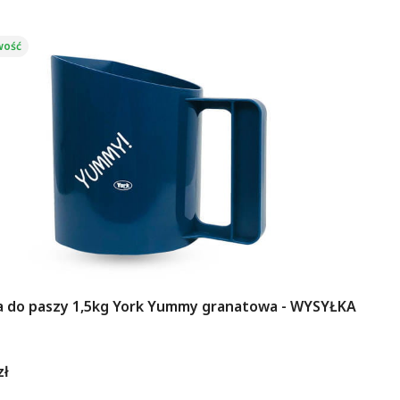
ość
a do paszy 1,5kg York Yummy granatowa - WYSYŁKA
ENT
zł