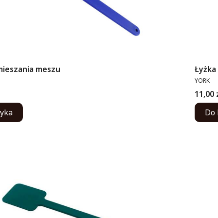
mieszania meszu
Łyżka
PRODUC
YORK
Cena
11,00 
zyka
Do 