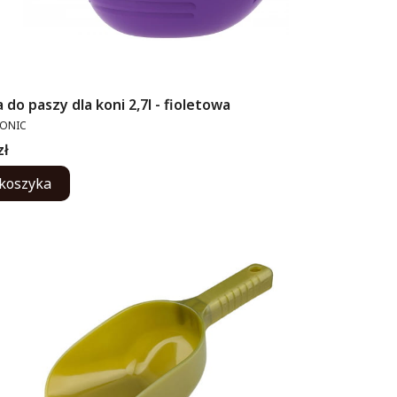
 do paszy dla koni 2,7l - fioletowa
ENT
TONIC
zł
koszyka