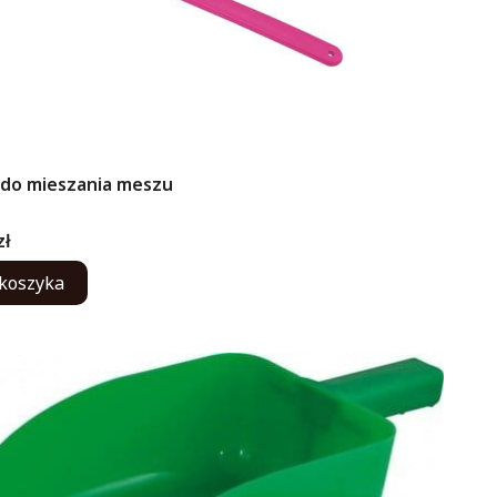
 do mieszania meszu
ENT
zł
koszyka