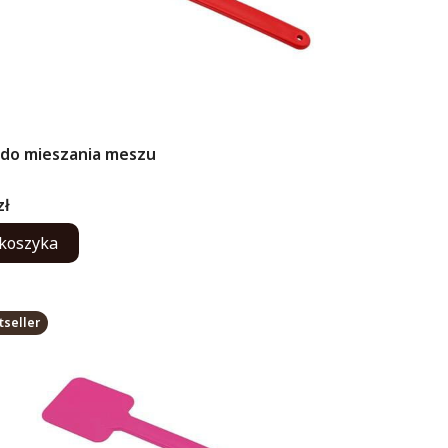
 do mieszania meszu
ENT
zł
koszyka
tseller