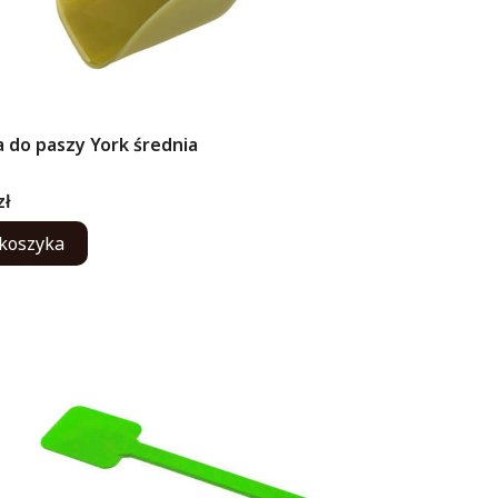
a do paszy York średnia
ENT
zł
koszyka