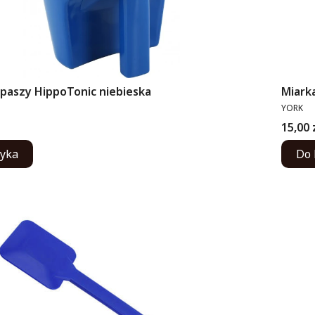
 paszy HippoTonic niebieska
Miark
PRODUC
YORK
Cena
15,00 
zyka
Do 