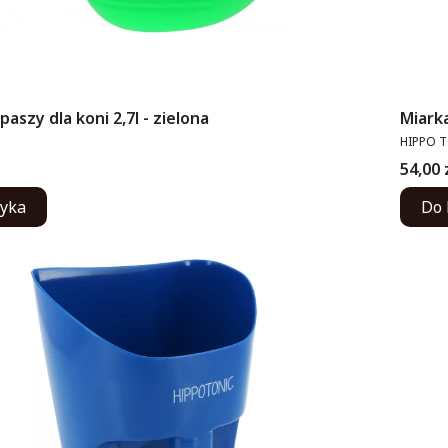
paszy dla koni 2,7l - zielona
Miarka
PRODUC
HIPPO 
Cena
54,00 
zyka
Do 