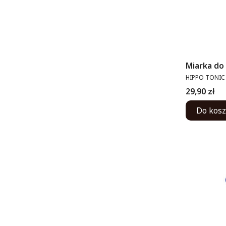
Miarka do
PRODUCENT
HIPPO TONIC
Cena
29,90 zł
Do kos