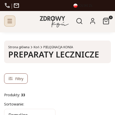
call
mail
|
POLSKI
ZŁ
Otwórz wyszukiw
Produk
Szukaj
Zaloguj się
Kosz
Strona główna
Koń
PIELĘGNACJA KONIA
PREPARATY LECZNICZE
Filtry
Produkty:
33
Lista produktów
Sortowanie: