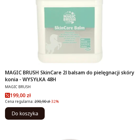
MAGIC BRUSH SkinCare 2l balsam do pielęgnacji skóry
konia - WYSYŁKA 48H
PRODUCENT
MAGIC BRUSH
Cena promocyjna
199,00 zł
Cena regularna:
290,90 zł
-32%
Do koszyka