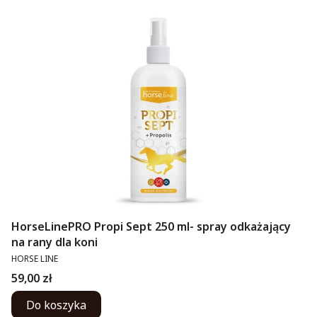
HorseLinePRO Propi Sept 250 ml- spray odkażający
na rany dla koni
PRODUCENT
HORSE LINE
Cena
59,00 zł
Do koszyka