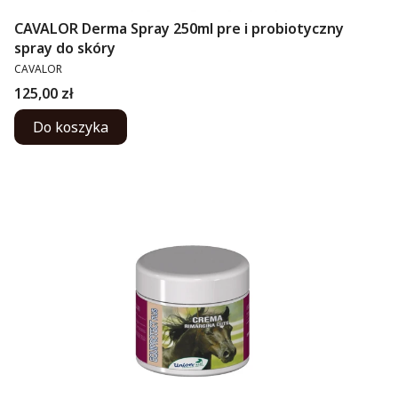
CAVALOR Derma Spray 250ml pre i probiotyczny
spray do skóry
PRODUCENT
CAVALOR
Cena
125,00 zł
Do koszyka