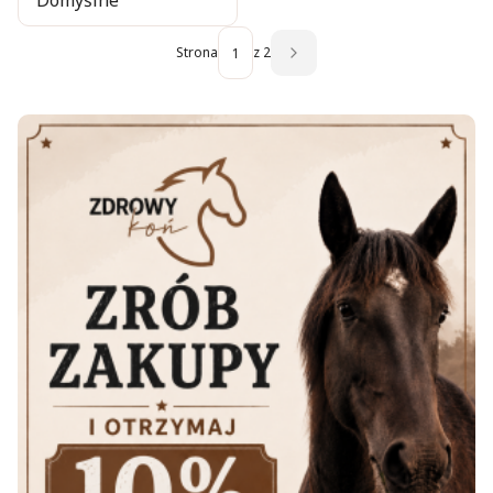
Domyślne
Strona
z 2
Następne produkty