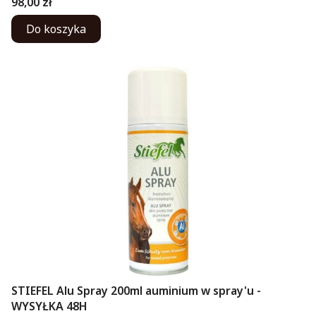
Cena
98,00 zł
Do koszyka
STIEFEL Alu Spray 200ml auminium w spray'u -
WYSYŁKA 48H