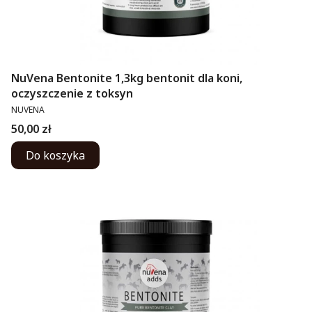
NuVena Bentonite 1,3kg bentonit dla koni,
oczyszczenie z toksyn
PRODUCENT
NUVENA
Cena
50,00 zł
Do koszyka