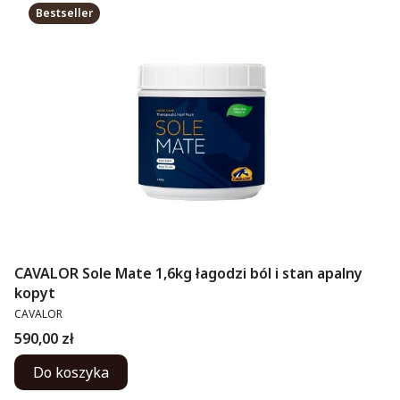
Bestseller
CAVALOR Sole Mate 1,6kg łagodzi ból i stan apalny
kopyt
PRODUCENT
CAVALOR
Cena
590,00 zł
Do koszyka