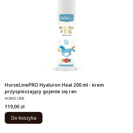
HorseLinePRO Hyaluron Heal 200 ml - krem
przyspieszający gojenie się ran
PRODUCENT
HORSE LINE
Cena
119,00 zł
Do koszyka