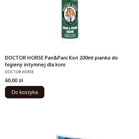
DOCTOR HORSE Pan&Pani Koń 200ml pianka do
higieny intymnej dla koni
PRODUCENT
DOCTOR HORSE
Cena
60,00 zł
Do koszyka