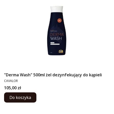
"Derma Wash" 500ml żel dezynfekujący do kąpieli
PRODUCENT
CAVALOR
Cena
105,00 zł
Do koszyka