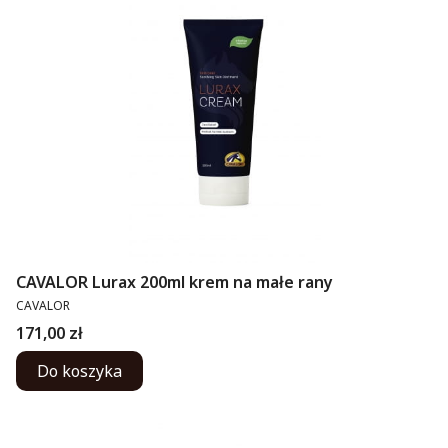
CAVALOR Lurax 200ml krem na małe rany
PRODUCENT
CAVALOR
Cena
171,00 zł
Do koszyka