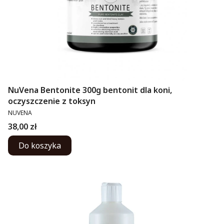
NuVena Bentonite 300g bentonit dla koni,
oczyszczenie z toksyn
PRODUCENT
NUVENA
Cena
38,00 zł
Do koszyka