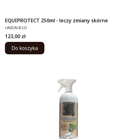
EQUIPROTECT 250ml - leczy zmiany skórne
PRODUCENT
UNION B.I.O
Cena
123,00 zł
Do koszyka