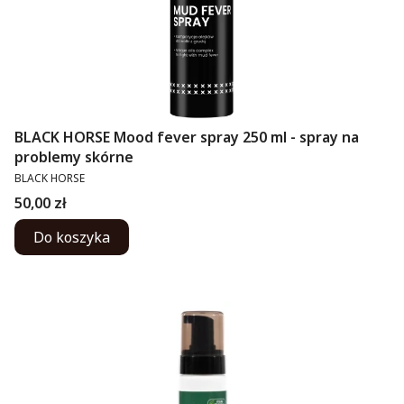
BLACK HORSE Mood fever spray 250 ml - spray na
problemy skórne
PRODUCENT
BLACK HORSE
Cena
50,00 zł
Do koszyka