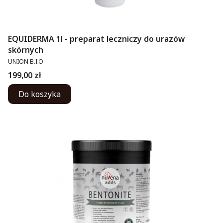
EQUIDERMA 1l - preparat leczniczy do urazów
skórnych
PRODUCENT
UNION B.I.O
Cena
199,00 zł
Do koszyka