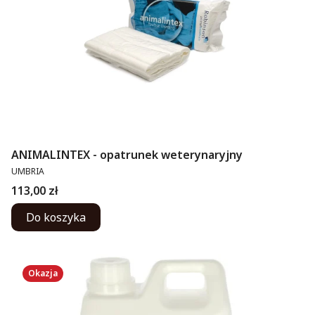
ANIMALINTEX - opatrunek weterynaryjny
PRODUCENT
UMBRIA
Cena
113,00 zł
Do koszyka
Okazja