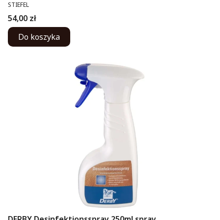
PRODUCENT
STIEFEL
Cena
54,00 zł
Do koszyka
DERBY Desinfektionsspray 250ml spray