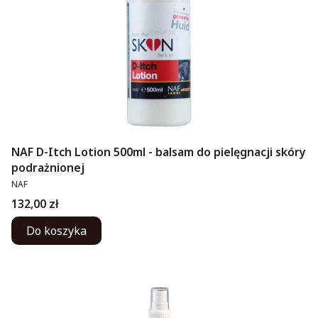
NAF D-Itch Lotion 500ml - balsam do pielęgnacji skóry
podrażnionej
PRODUCENT
NAF
Cena
132,00 zł
Do koszyka