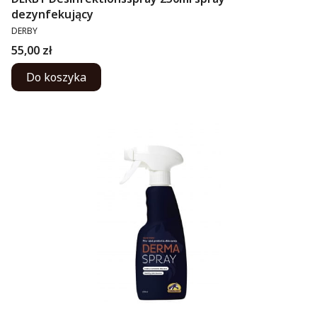
dezynfekujący
PRODUCENT
DERBY
Cena
55,00 zł
Do koszyka