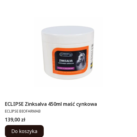
ECLIPSE Zinksalva 450ml maść cynkowa
PRODUCENT
ECLIPSE BIOFARMAB
Cena
139,00 zł
Do koszyka