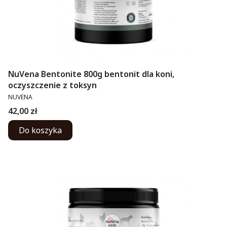
NuVena Bentonite 800g bentonit dla koni,
oczyszczenie z toksyn
PRODUCENT
NUVENA
Cena
42,00 zł
Do koszyka