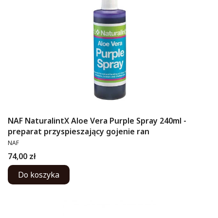
NAF NaturalintX Aloe Vera Purple Spray 240ml -
preparat przyspieszający gojenie ran
PRODUCENT
NAF
Cena
74,00 zł
Do koszyka