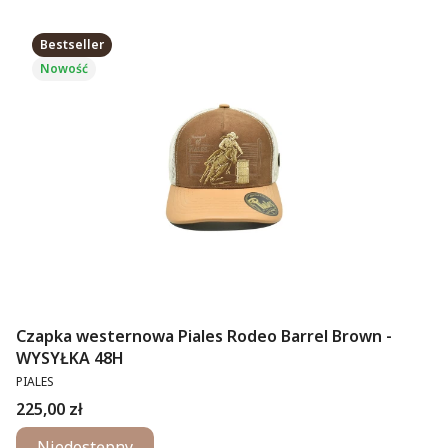
Bestseller
Nowość
Czapka westernowa Piales Rodeo Barrel Brown -
WYSYŁKA 48H
PRODUCENT
PIALES
Cena
225,00 zł
Niedostępny