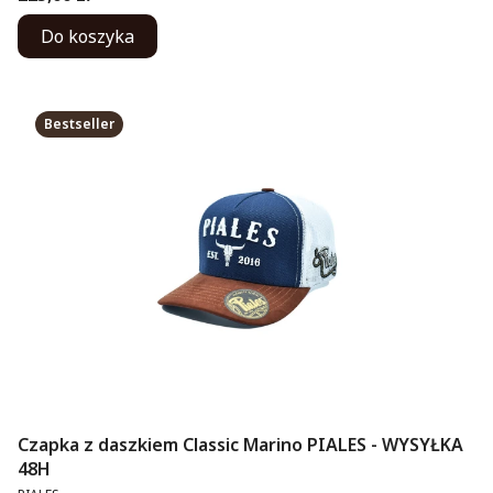
Do koszyka
Bestseller
Czapka z daszkiem Classic Marino PIALES - WYSYŁKA
48H
PRODUCENT