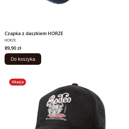
Czapka z daszkiem HORZE
PRODUCENT
HORZE
Cena
89,90 zł
Do koszyka
Okazja