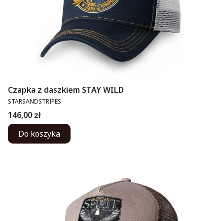
Czapka z daszkiem STAY WILD
PRODUCENT
STARSANDSTRIPES
Cena
146,00 zł
Do koszyka