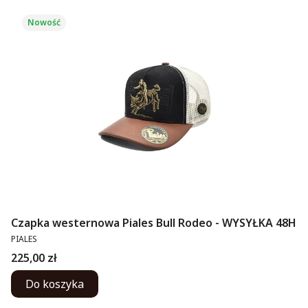
Nowość
Czapka westernowa Piales Bull Rodeo - WYSYŁKA 48H
PRODUCENT
PIALES
Cena
225,00 zł
Do koszyka