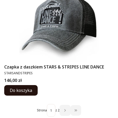
Czapka z daszkiem STARS & STRIPES LINE DANCE
PRODUCENT
STARSANDSTRIPES
Cena
146,00 zł
Do koszyka
Strona
z 2
Przejdź do ostatniej str