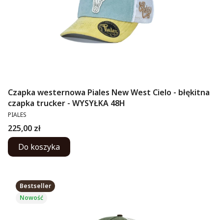
Czapka westernowa Piales New West Cielo - błękitna
czapka trucker - WYSYŁKA 48H
PRODUCENT
PIALES
Cena
225,00 zł
Do koszyka
Bestseller
Nowość