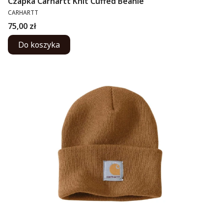
Czapka Carhartt Knit Cuffed Beanie
PRODUCENT
CARHARTT
Cena
75,00 zł
Do koszyka