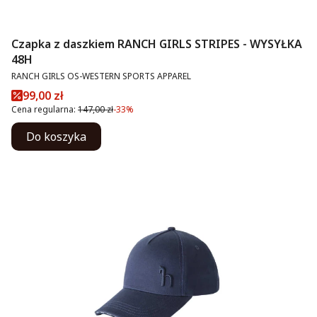
Czapka z daszkiem RANCH GIRLS STRIPES - WYSYŁKA
48H
PRODUCENT
RANCH GIRLS OS-WESTERN SPORTS APPAREL
Cena promocyjna
99,00 zł
Cena regularna:
147,00 zł
-33%
Do koszyka