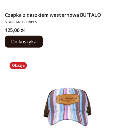
Czapka z daszkiem westernowa BUFFALO
PRODUCENT
STARSANDSTRIPES
Cena
125,00 zł
Do koszyka
Okazja