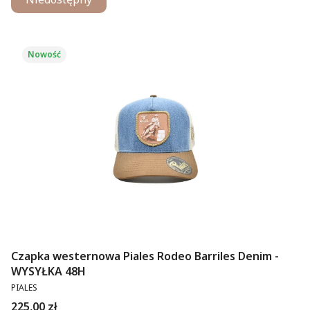
Nowość
Czapka westernowa Piales Rodeo Barriles Denim -
WYSYŁKA 48H
PRODUCENT
PIALES
Cena
225,00 zł