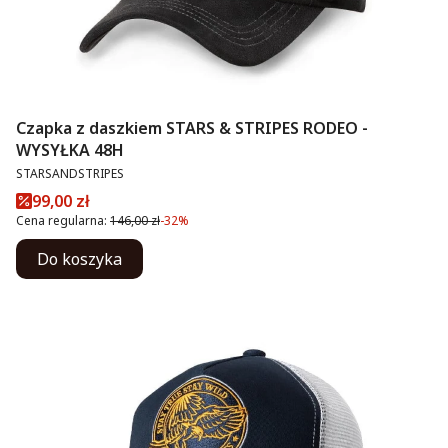
Czapka z daszkiem STARS & STRIPES RODEO -
WYSYŁKA 48H
PRODUCENT
STARSANDSTRIPES
Cena promocyjna
99,00 zł
Cena regularna:
146,00 zł
-32%
Do koszyka