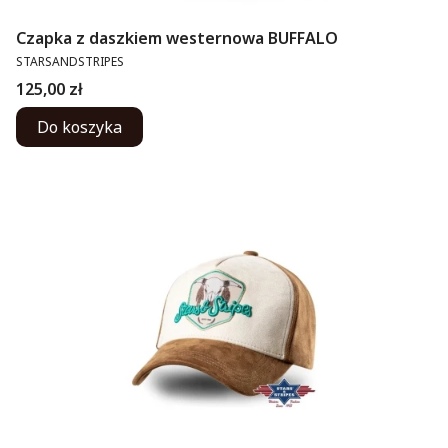
Czapka z daszkiem westernowa BUFFALO
PRODUCENT
STARSANDSTRIPES
Cena
125,00 zł
Do koszyka