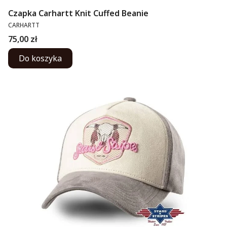
Czapka Carhartt Knit Cuffed Beanie
PRODUCENT
CARHARTT
Cena
75,00 zł
Do koszyka