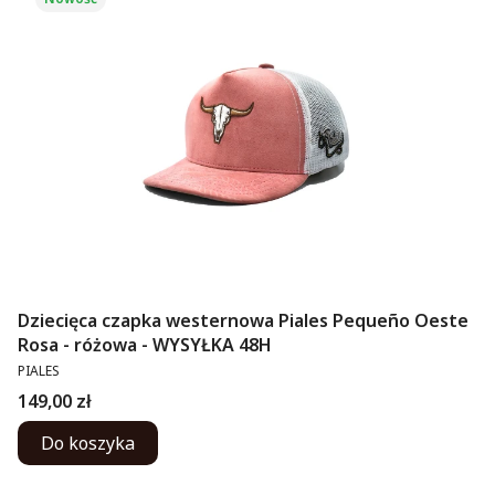
Dziecięca czapka westernowa Piales Pequeño Oeste
Rosa - różowa - WYSYŁKA 48H
PRODUCENT
PIALES
Cena
149,00 zł
Do koszyka