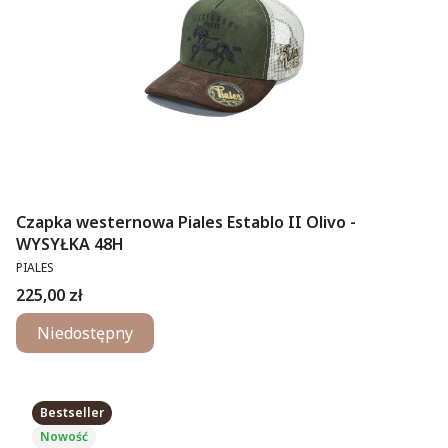
Czapka westernowa Piales Establo II Olivo -
WYSYŁKA 48H
PRODUCENT
PIALES
Cena
225,00 zł
Niedostępny
Bestseller
Nowość