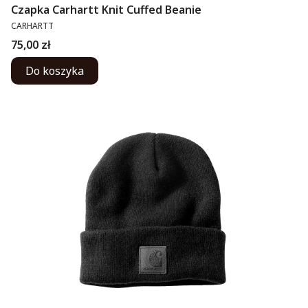
Czapka Carhartt Knit Cuffed Beanie
PRODUCENT
CARHARTT
Cena
75,00 zł
Do koszyka