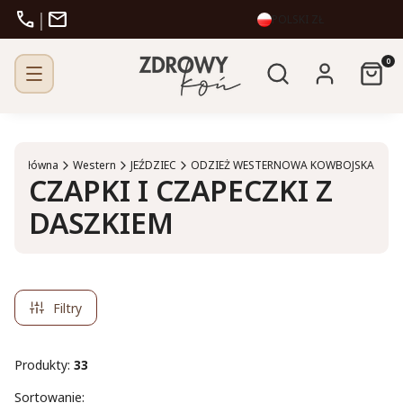
call
mail
|
POLSKI
ZŁ
Otwórz wyszukiw
Produk
Szukaj
Zaloguj się
Kosz
rona główna
Western
JEŹDZIEC
ODZIEŻ WESTERNOWA KOWBOJSKA
CZAPKI I CZAPECZKI Z
DASZKIEM
Filtry
Produkty:
33
Lista produktów
Sortowanie: