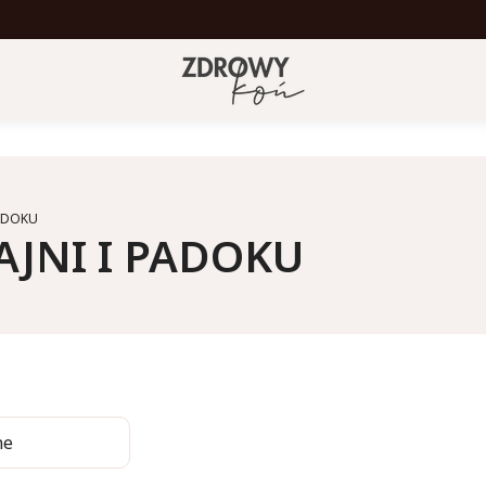
PADOKU
AJNI I PADOKU
a produktów
ne