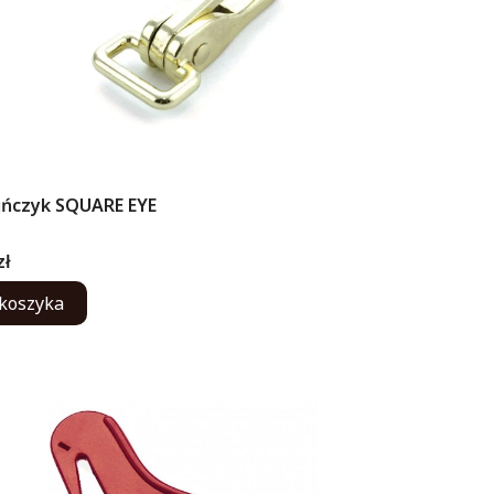
ińczyk SQUARE EYE
ENT
zł
koszyka