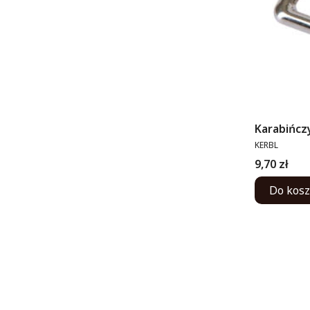
Karabińcz
PRODUCENT
KERBL
Cena
9,70 zł
Do kos