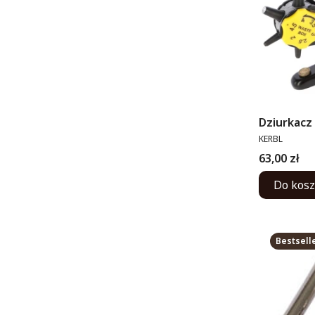
Dziurkacz 
PRODUCENT
KERBL
Cena
63,00 zł
Do kos
Bestsell