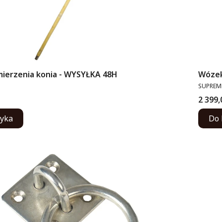
mierzenia konia - WYSYŁKA 48H
Wózek
PRODUC
SUPREM
Cena
2 399,
zyka
Do 