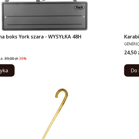
 na boks York szara - WYSYŁKA 48H
Karab
PRODUC
GÉNÉRI
omocyjna
Cena
24,50 
a:
39,00 zł
-36%
zyka
Do 