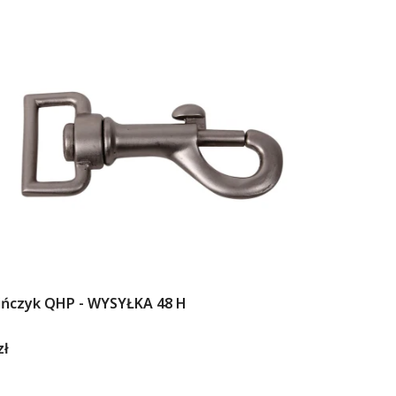
ińczyk QHP - WYSYŁKA 48 H
ENT
zł