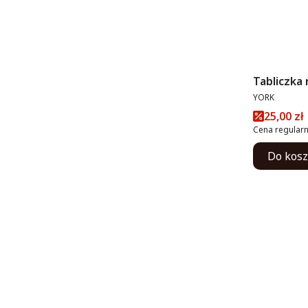
Tabliczka
PRODUCENT
YORK
Cena pr
25,00 zł
Cena regularn
Do kos