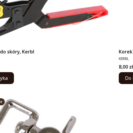
do skóry, Kerbl
Korek
PRODUC
KERBL
Cena
8,00 z
zyka
Do 
er