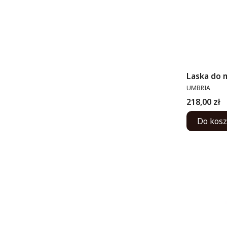
Laska do 
PRODUCENT
UMBRIA
Cena
218,00 zł
Do kos