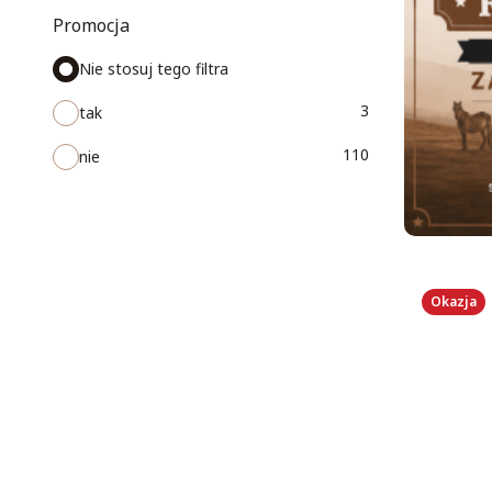
Promocja
Nie stosuj tego filtra
3
tak
110
nie
Okazja