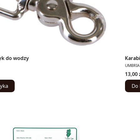
yk do wodzy
Karab
PRODUC
UMBRIA
Cena
13,00 
zyka
Do 