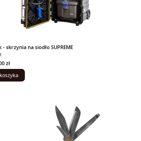
 - skrzynia na siodło SUPREME
ENT
E
00 zł
koszyka