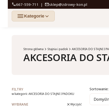
call
mail
667-559-711
|
sklep@zdrowy-kon.pl
Strona główna
Stajnia i padok
AKCESORIA DO STAJNI I 
AKCESORIA DO ST
List
Sortowanie:
FILTRY
w kategorii: AKCESORIA DO STAJNI I PADOKU
Domyśl
WYBRANE
Wyczyść