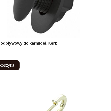
 odpływowy do karmideł, Kerbl
ENT
ł
koszyka