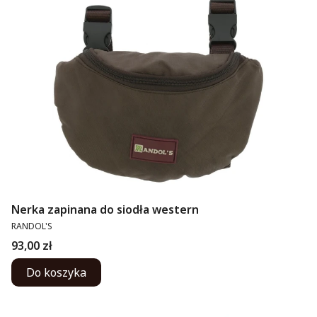
Nerka zapinana do siodła western
PRODUCENT
RANDOL'S
Cena
93,00 zł
Do koszyka