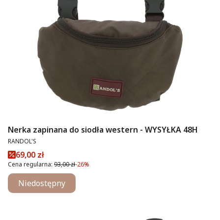
Nerka zapinana do siodła western - WYSYŁKA 48H
PRODUCENT
RANDOL'S
Cena promocyjna
69,00 zł
Cena regularna:
93,00 zł
-26%
Niedostępny