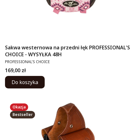
Sakwa westernowa na przedni łęk PROFESSIONAL'S
CHOICE - WYSYŁKA 48H
PRODUCENT
PROFESSIONAL'S CHOICE
Cena
169,00 zł
Do koszyka
Okazja
Bestseller