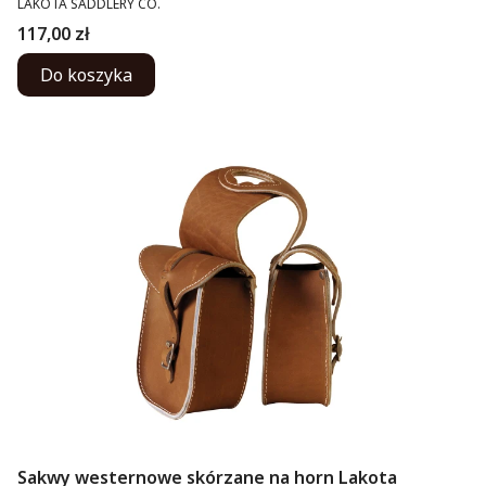
LAKOTA SADDLERY CO.
Cena
117,00 zł
Do koszyka
Sakwy westernowe skórzane na horn Lakota