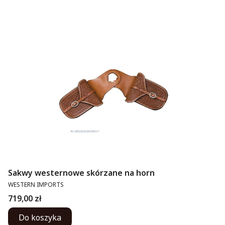
Sakwy westernowe skórzane na horn
PRODUCENT
WESTERN IMPORTS
Cena
719,00 zł
Do koszyka