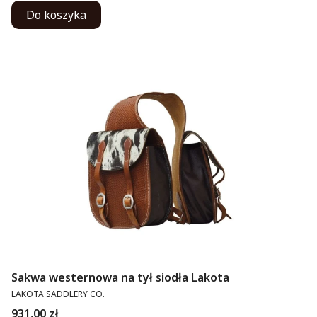
Do koszyka
Sakwa westernowa na tył siodła Lakota
PRODUCENT
LAKOTA SADDLERY CO.
Cena
931,00 zł