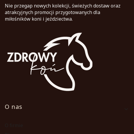
Nie przegap nowych kolekcji, świeżych dostaw oraz
atrakcyjnych promocji przygotowanych dla
miłośników koni i jeździectwa.
Linki w stopce
O nas
O firmie