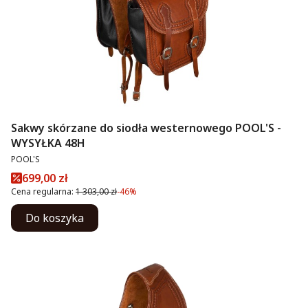
Sakwy skórzane do siodła westernowego POOL'S -
WYSYŁKA 48H
PRODUCENT
POOL'S
Cena promocyjna
699,00 zł
Cena regularna:
1 303,00 zł
-46%
Do koszyka