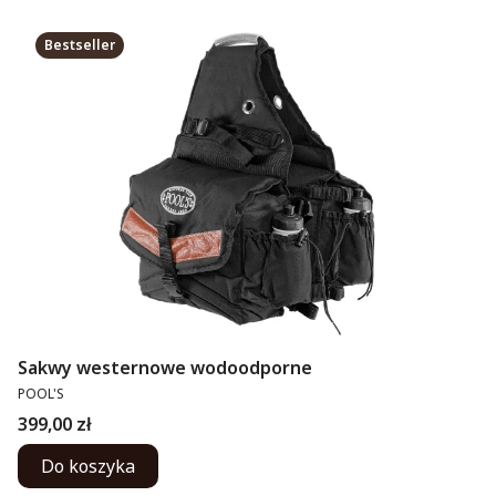
Bestseller
Sakwy westernowe wodoodporne
PRODUCENT
POOL'S
Cena
399,00 zł
Do koszyka