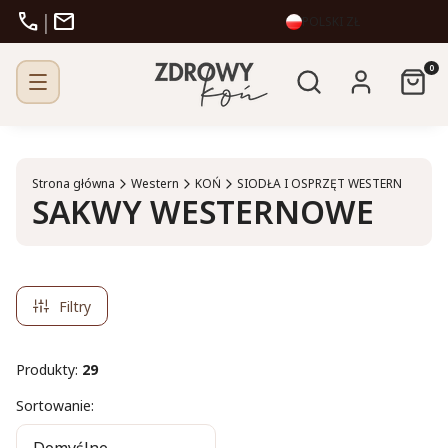
call
mail
|
POLSKI
ZŁ
Otwórz wyszukiw
Produk
Szukaj
Zaloguj się
Kosz
Strona główna
Western
KOŃ
SIODŁA I OSPRZĘT WESTERN
SAKWY WESTERNOWE
Filtry
Produkty:
29
Lista produktów
Sortowanie: