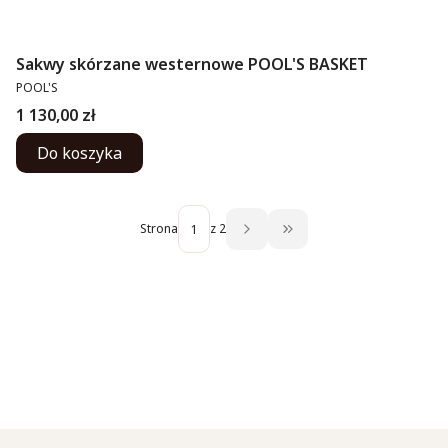
Sakwy skórzane westernowe POOL'S BASKET
PRODUCENT
POOL'S
Cena
1 130,00 zł
Do koszyka
Strona
z 2
Przejdź do ostatniej str