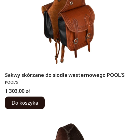
Sakwy skórzane do siodła westernowego POOL'S
PRODUCENT
POOL'S
Cena
1 303,00 zł
Do koszyka