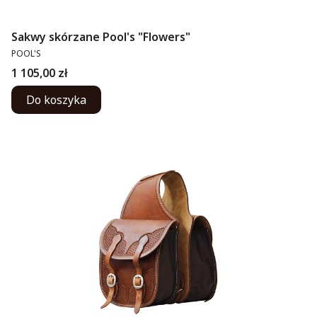
Sakwy skórzane Pool's "Flowers"
PRODUCENT
POOL'S
Cena
1 105,00 zł
Do koszyka