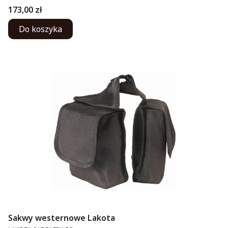
Cena
173,00 zł
Do koszyka
Sakwy westernowe Lakota
PRODUCENT