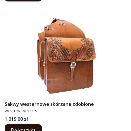
Sakwy westernowe skórzane zdobione
PRODUCENT
WESTERN IMPORTS
Cena
1 019,00 zł
Do koszyka