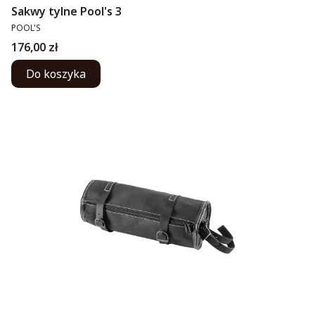
Sakwy tylne Pool's 3
PRODUCENT
POOL'S
Cena
176,00 zł
Do koszyka