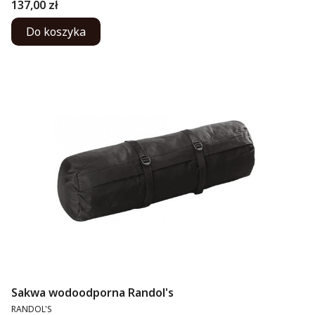
Cena
137,00 zł
Do koszyka
Sakwa wodoodporna Randol's
PRODUCENT
RANDOL'S