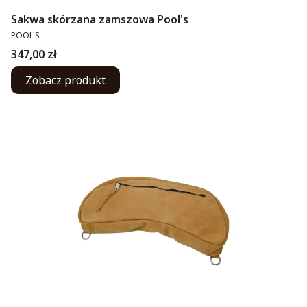
Sakwa skórzana zamszowa Pool's
PRODUCENT
POOL'S
Cena
347,00 zł
Zobacz produkt