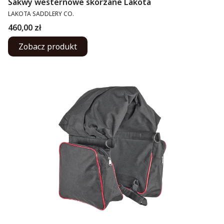
Sakwy westernowe skórzane Lakota
PRODUCENT
LAKOTA SADDLERY CO.
Cena
460,00 zł
Zobacz produkt