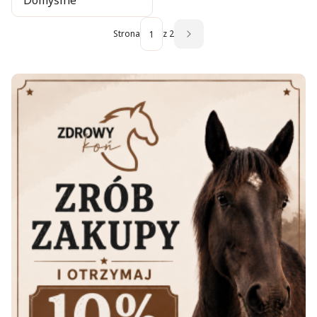
Domyślne
Strona
z 2
Następne produkty