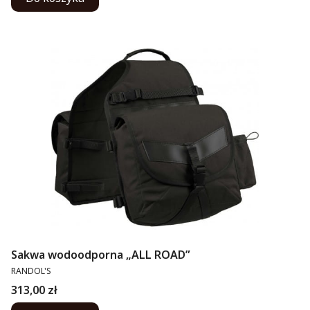
Sakwa wodoodporna „ALL ROAD”
PRODUCENT
RANDOL'S
Cena
313,00 zł