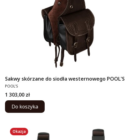
Sakwy skórzane do siodła westernowego POOL'S
PRODUCENT
POOL'S
Cena
1 303,00 zł
Do koszyka
Okazja