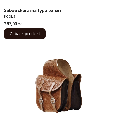
Sakwa skórzana typu banan
PRODUCENT
POOL'S
Cena
387,00 zł
Zobacz produkt