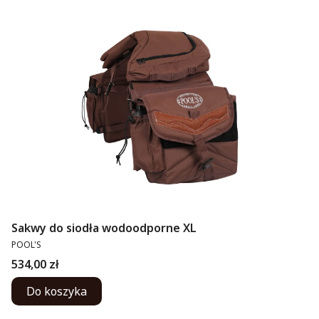
Sakwy do siodła wodoodporne XL
PRODUCENT
POOL'S
Cena
534,00 zł
Do koszyka