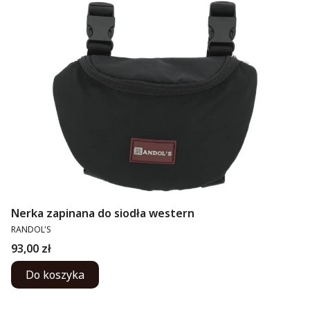
Nerka zapinana do siodła western
PRODUCENT
RANDOL'S
Cena
93,00 zł
Do koszyka