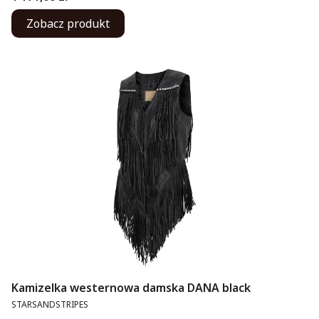
Zobacz produkt
Kamizelka westernowa damska DANA black
PRODUCENT
STARSANDSTRIPES