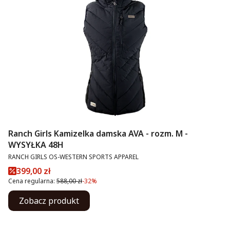
Ranch Girls Kamizelka damska AVA - rozm. M -
WYSYŁKA 48H
PRODUCENT
RANCH GIRLS OS-WESTERN SPORTS APPAREL
Cena promocyjna
399,00 zł
Cena regularna:
588,00 zł
-32%
Zobacz produkt