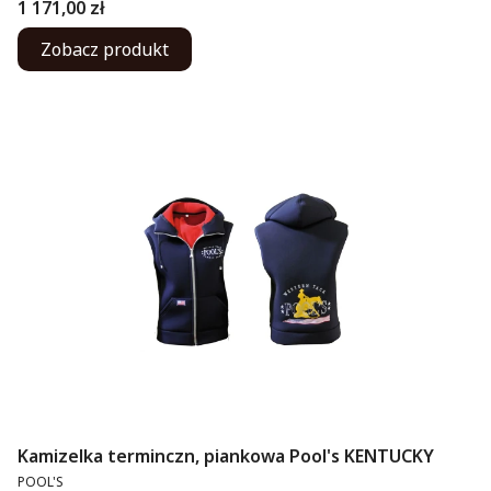
Cena
1 171,00 zł
Zobacz produkt
Kamizelka terminczn, piankowa Pool's KENTUCKY
PRODUCENT
POOL'S