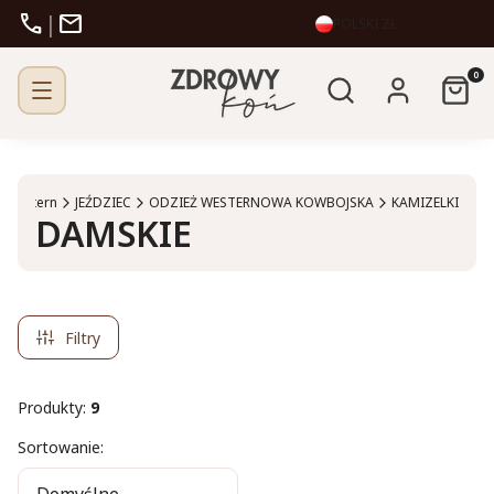
call
mail
|
POLSKI
ZŁ
Otwórz wyszukiw
Produk
Szukaj
Zaloguj się
Kosz
Western
JEŹDZIEC
ODZIEŻ WESTERNOWA KOWBOJSKA
KAMIZELKI
DAMSKIE
Filtry
Produkty:
9
Lista produktów
Sortowanie: