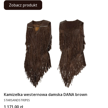
Zobacz produkt
Kamizelka westernowa damska DANA brown
PRODUCENT
STARSANDSTRIPES
Cena
1 171,00 zł