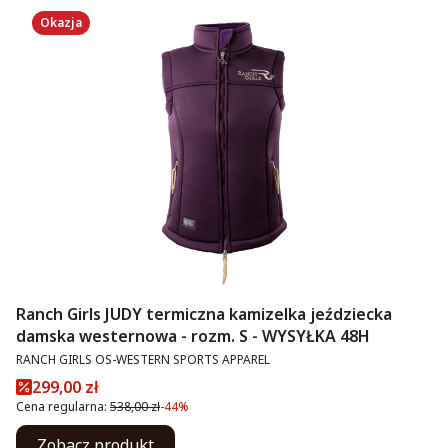
Okazja
Ranch Girls JUDY termiczna kamizelka jeździecka
damska westernowa - rozm. S - WYSYŁKA 48H
PRODUCENT
RANCH GIRLS OS-WESTERN SPORTS APPAREL
Cena promocyjna
299,00 zł
Cena regularna:
538,00 zł
-44%
Zobacz produkt