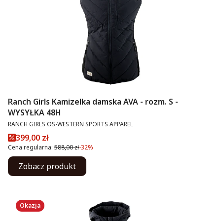
Ranch Girls Kamizelka damska AVA - rozm. S -
WYSYŁKA 48H
PRODUCENT
RANCH GIRLS OS-WESTERN SPORTS APPAREL
Cena promocyjna
399,00 zł
Cena regularna:
588,00 zł
-32%
Zobacz produkt
Okazja