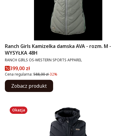
Ranch Girls Kamizelka damska AVA - rozm. M -
WYSYŁKA 48H
PRODUCENT
RANCH GIRLS OS-WESTERN SPORTS APPAREL
Cena promocyjna
399,00 zł
Cena regularna:
588,00 zł
-32%
Zobacz produkt
Okazja