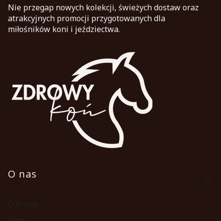
Nie przegap nowych kolekcji, świeżych dostaw oraz
atrakcyjnych promocji przygotowanych dla
miłośników koni i jeździectwa.
Linki w stopce
O nas
O firmie
Blog