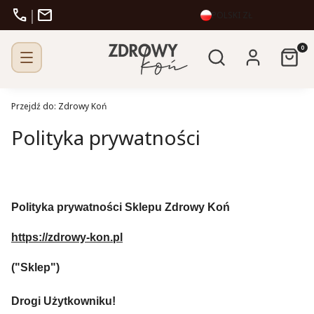
call
mail
|
POLSKI
ZŁ
Otwórz wyszukiw
Produk
Szukaj
Zaloguj się
Kosz
Przejdź do:
Zdrowy Koń
Polityka prywatności
Polityka prywatności Sklepu Zdrowy Koń
https://zdrowy-kon.pl
("Sklep")
Drogi Użytkowniku!