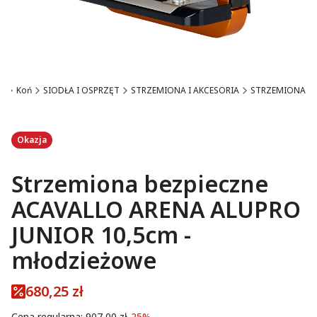
oń
Koń
SIODŁA I OSPRZĘT
STRZEMIONA I AKCESORIA
STRZEMIONA
Etykiety
Okazja
Strzemiona bezpieczne
ACAVALLO ARENA ALUPRO
JUNIOR 10,5cm -
młodzieżowe
680,25 zł
Cena regularna:
907,00 zł
-25%