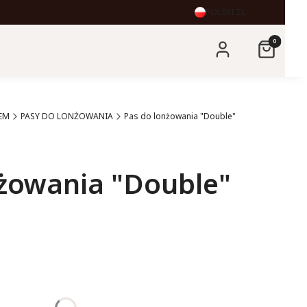
POLSKI
ZŁ
Produkty 
Zaloguj się
Koszyk
EM
PASY DO LONŻOWANIA
Pas do lonżowania "Double"
nżowania "Double"
:
żnić się ceną