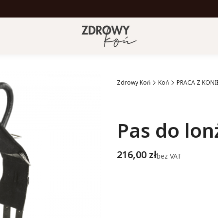
Zdrowy Koń
Koń
PRACA Z KONI
Etykiety
Pas do lo
Cena
216,00 zł
bez VAT
Wybierz wariant produktu
Poszczególne warianty mogą ró