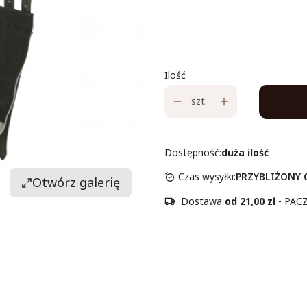
*
Rozmiar
Wybierz
Ilość
szt.
Dostępność:
duża ilość
Czas wysyłki:
PRZYBLIŻONY C
Otwórz galerię
Dostawa
od 21,00 zł
- PAC