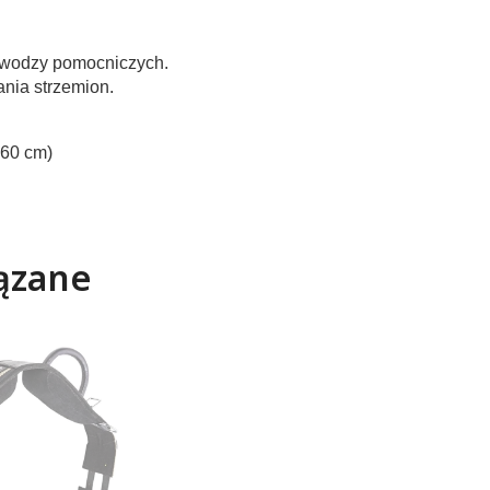
 wodzy pomocniczych.
nia strzemion.
160 cm)
ązane