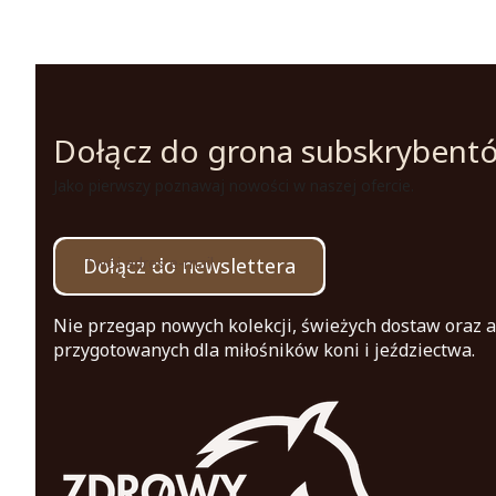
Dołącz do grona subskrybent
Jako pierwszy poznawaj nowości w naszej ofercie.
Dołącz do newslettera
Twój adres e-mail
Nie przegap nowych kolekcji, świeżych dostaw oraz a
przygotowanych dla miłośników koni i jeździectwa.