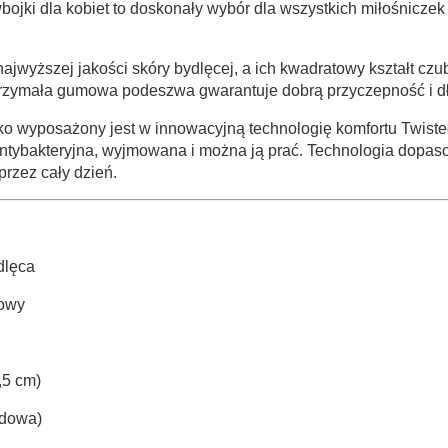
wbojki dla kobiet to doskonały wybór dla wszystkich miłośniczek
najwyższej jakości skóry bydlęcej, a ich kwadratowy kształt cz
trzymała gumowa podeszwa gwarantuje dobrą przyczepność i d
o wyposażony jest w innowacyjną technologię komfortu Twiste
antybakteryjna, wyjmowana i można ją prać. Technologia dopasow
przez cały dzień.
dlęca
zowy
,5 cm)
rdowa)