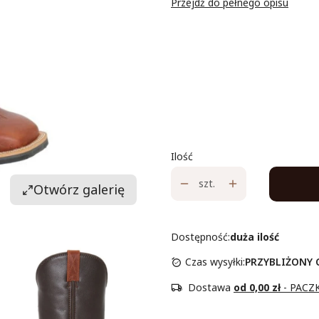
Przejdź do pełnego opisu
Wybierz wariant produktu
Poszczególne warianty mogą ró
*
Rozmiar
Wybierz
Ilość
szt.
Otwórz galerię
Dostępność:
duża ilość
Czas wysyłki:
PRZYBLIŻONY C
Dostawa
od 0,00 zł
- PACZ