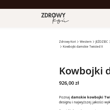
Zdrowy Koń
Western
JEŹDZIEC
Kowbojki damskie Twisted X
Etykiety
Kowbojki 
Cena
926,00 zł
Poznaj
damskie kowbojki Twi
designu i najwyższej jakości wy