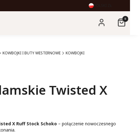
POLSKI
ZŁ
Produkty 
Zaloguj się
Koszyk
KOWBOJKI I BUTY WESTERNOWE
KOWBOJKI
damskie Twisted X
sted X Ruff Stock Schoko
– połączenie nowoczesnego
konania.