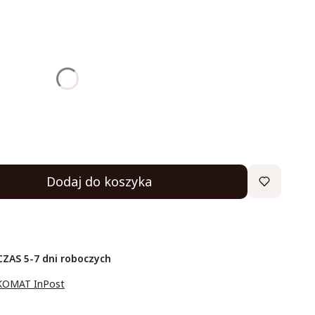
:
żnić się ceną
Dodaj do koszyka
ZAS 5-7 dni roboczych
KOMAT InPost