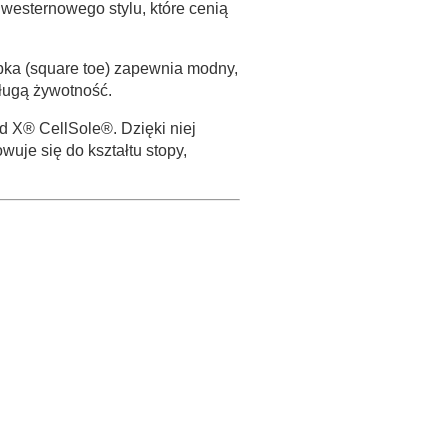
 westernowego stylu, które cenią
ubka (square toe) zapewnia modny,
ługą żywotność.
d X® CellSole®. Dzięki niej
uje się do kształtu stopy,