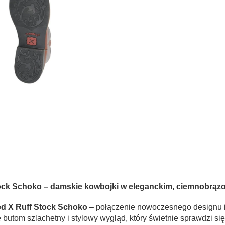
tock Schoko – damskie kowbojki w eleganckim, ciemnobrąz
ed X Ruff Stock Schoko
– połączenie nowoczesnego designu i
tom szlachetny i stylowy wygląd, który świetnie sprawdzi si